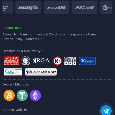
nombor dalam permainan. Peluang pemain untuk memenangi loteri
meningkat jika semua nombor anda sepadan dengan nombor yang
menang. 'Operator Ramalan Nombor' merujuk kepada empat syarikat
berbeza yang menyediakan permainan di Malaysia.
Damacai 4D
Magnum 4D
Toto Sukan
EZG88 Links
Pertaruhan Nombor Bertuah 4D Anda & Menang Wang
About Us
Banking
Terms & Conditions
Responsible Gaming
Sebenar
Privacy Policy
Contact Us
Membeli nombor bertuah untuk permainan 4D adalah mengenai
peluang untuk menang. Anda boleh mencuba nasib atau menyemak
Certification & Security by :
keputusan setiap hari untuk mengetahui nombor yang mungkin
menang. Permutasi nombor yang menang secara tetap boleh sama
ada dikira atau digunakan kalkulator dalam talian. Tapak dalam talian
Toto menyediakan keputusan untuk
Malaysia 4d Dalam Talian
. Nombor
bertuah 4D permainan kasino boleh didapati di sini. Pilihan itu juga
tersedia sebagai Toto 4D nombor bertuah pada hari itu.
Damacai Result Damacai
Deposit Methods :
Untuk peluang memenangi loteri keputusan Toto 4D, anda harus
menyemak
Damacai Result Damacai
yang lalu. Terdapat 99,980,001
kemungkinan hasil apabila memilih dari 0000 hingga 9999 nombor
bertuah. Nombor kemenangan atau sekurang-kurangnya 2 digit
nombor yang menang mungkin akan dipilih berdasarkan trend dan
statistik sejarah. Adalah penting bagi penjudi untuk menyemak
keputusan masa lalu mereka, tetapi ramai yang mengabaikannya.
Connect with Us :
Petua/Helah untuk memenangi Permainan 4D