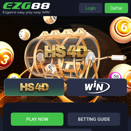
Login
Daftar
PLAY NOW
BETTING GUIDE