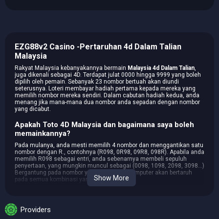
EZG88v2 Casino -Pertaruhan 4d Dalam Talian
Malaysia
Rakyat Malaysia kebanyakannya bermain
Malaysia 4d Dalam Talian
,
juga dikenali sebagai 4D. Terdapat julat 0000 hingga 9999 yang boleh
dipilih oleh pemain. Sebanyak 23 nombor bertuah akan diundi
seterusnya. Loteri membayar hadiah pertama kepada mereka yang
memilih nombor mereka sendiri. Dalam cabutan hadiah kedua, anda
menang jika mana-mana dua nombor anda sepadan dengan nombor
yang dicabut.
Apakah Toto 4D Malaysia dan bagaimana saya boleh
memainkannya?
Pada mulanya, anda mesti memilih 4 nombor dan menggantikan satu
nombor dengan R., contohnya (R098, 0R98, 09R8, 098R). Apabila anda
memilih R098 sebagai entri, anda sebenarnya membeli sepuluh
penyertaan, yang mungkin muncul sebagai (0098, 1098, 2098, 3098...)
Bergantung pada nombor yang anda pilih, komputer akan bertaruh
Show More
pada semua kombinasi yang mungkin.
Permainan kasino 4D yang Menarik-
Tidak kira bagaimana nombor anda diubah suai di
Malaysia 4d Dalam
Providers
Talian
, setiap penyertaan berharga. Pertaruhan diletakkan pada satu